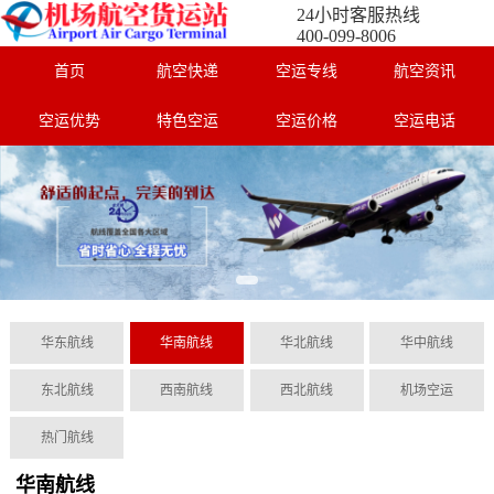
24小时客服热线
400-099-8006
首页
航空快递
空运专线
航空资讯
空运优势
特色空运
空运价格
空运电话
华东航线
华南航线
华北航线
华中航线
东北航线
西南航线
西北航线
机场空运
热门航线
华南航线