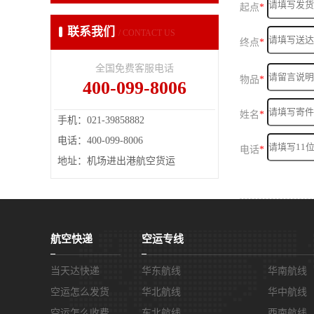
起点
*
联系我们
/ CONTACT US
终点
*
全国免费客服电话
物品
*
400-099-8006
姓名
*
手机：021-39858882
电话：400-099-8006
电话
*
地址：机场进出港航空货运
航空快递
空运专线
当天达快递
华东航线
华南航线
空运怎么发货
华北航线
华中航线
空运怎么收费
东北航线
西南航线